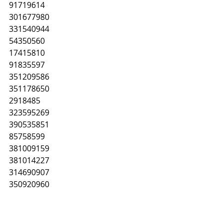
91719614
301677980
331540944
54350560
17415810
91835597
351209586
351178650
2918485
323595269
390535851
85758599
381009159
381014227
314690907
350920960
31444546
341522783
82734105