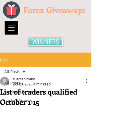
Forex Giveaways
WINNERS
Post
All Posts
suarezbibiano
All Posts
Oct 20, 2025
4 min read
List of traders qualified
Traders List Joined
October 1-15
Lucky Winners